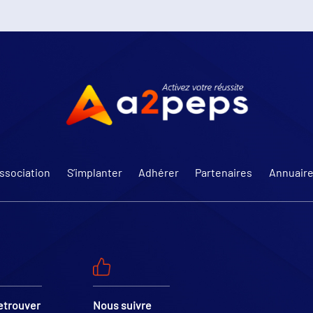
Association
S’implanter
Adhérer
Partenaires
Annuair
etrouver
Nous suivre