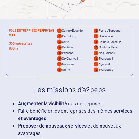
PÔLE ENTREPRISES
PERPIGNAN
Sainte-Eugénie
Porte d’Espagne
SUD
Parc Ducup
Université
Carlit
Ch.de la Fauceille
300 entreprises
Canigou
Moulin-à-Vent
800ha
Panchot
Mas Balande
St-Charles Int.
Tecnosud 1
Néoulous
Agrosud
Orline
Tecnosud 2
Les missions d’a2peps
Augmenter la visibilité
des entreprises
Faire bénéficier les entreprises des mêmes
services
et avantages
Proposer de nouveaux services
et de nouveaux
avantages