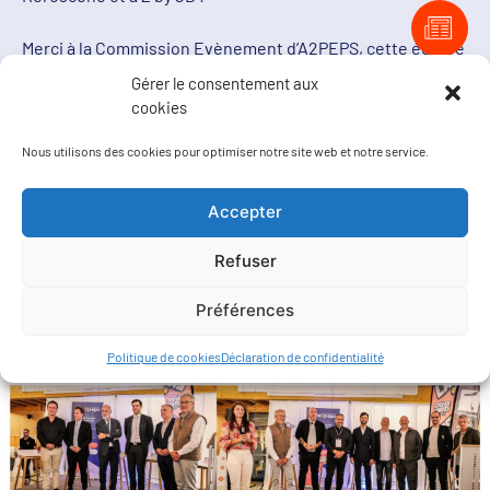
Merci à la Commission Evènement d’A2PEPS, cette équipe
de chefs d’entreprise, dont
Gaelle Solanes Tuffin
et notre
Gérer le consentement aux
« journaliste » de choc !,
Marie Lihoreau
, qui s’impliquent
cookies
bénévolement dans son fonctionnement, merci à
l’ensemble du Bureau Executif de l’association, à son
Nous utilisons des cookies pour optimiser notre site web et notre service.
Président,
Jean Philippe TRILLES
et à son Directeur,
Antoine de Barrau
.
Accepter
Refuser
Préférences
Politique de cookies
Déclaration de confidentialité