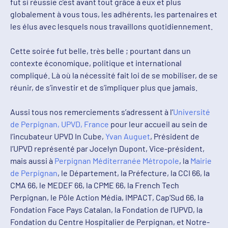
fut si réussie c’est avant tout grâce à eux et plus
globalement à vous tous, les adhérents, les partenaires et
les élus avec lesquels nous travaillons quotidiennement.
Cette soirée fut belle, très belle ; pourtant dans un
contexte économique, politique et international
compliqué. Là où la nécessité fait loi de se mobiliser, de se
réunir, de s’investir et de s’impliquer plus que jamais.
Aussi tous nos remerciements s’adressent à l’
Université
de Perpignan, UPVD, France
pour leur accueil au sein de
l’incubateur UPVD In Cube,
Yvan Auguet
, Président de
l’UPVD représenté par Jocelyn Dupont, Vice-président,
mais aussi à
Perpignan Méditerranée Métropole
, la
Mairie
de Perpignan
, le Département, la Préfecture, la CCI 66, la
CMA 66, le MEDEF 66, la CPME 66, la French Tech
Perpignan, le Pôle Action Média, IMPACT, Cap’Sud 66, la
Fondation Face Pays Catalan, la Fondation de l’UPVD, la
Fondation du Centre Hospitalier de Perpignan, et Notre-