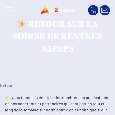
𝐑𝐄𝐓𝐎𝐔𝐑 𝐒𝐔𝐑 𝐋𝐀
𝐒𝐎𝐈𝐑𝐄𝐄 𝐃𝐄 𝐑𝐄𝐍𝐓𝐑𝐄𝐄
𝐀𝟐𝐏𝐄𝐏𝐒
Retour
Nous tenons à remercier les nombreuses publications
de nos adhérents et partenaires qui sont parues tout au
long de la semaine sur notre soirée et leur dire que si elle