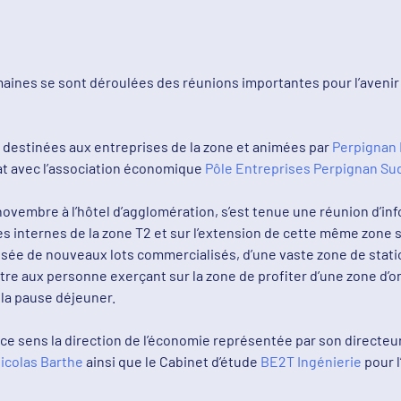
ines se sont déroulées des réunions importantes pour l’avenir d
 destinées aux entreprises de la zone et animées par
Perpignan
at avec l’association économique
Pôle Entreprises Perpignan S
novembre à l’hôtel d’agglomération, s’est tenue une réunion d’in
 internes de la zone T2 et sur l’extension de cette même zone 
osée de nouveaux lots commercialisés, d’une vaste zone de stat
re aux personne exerçant sur la zone de profiter d’une zone d’
 la pause déjeuner.
e sens la direction de l’économie représentée par son directeu
icolas Barthe
ainsi que le Cabinet d’étude
BE2T Ingénierie
pour l