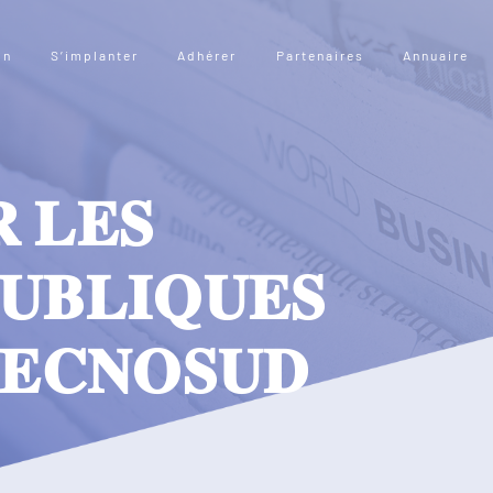
on
S’implanter
Adhérer
Partenaires
Annuaire
 𝐋𝐄𝐒
𝐔𝐁𝐋𝐈𝐐𝐔𝐄𝐒
𝐄𝐂𝐍𝐎𝐒𝐔𝐃