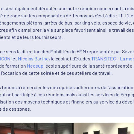
 s’est également déroulée une autre réunion concernant la mis
é de zone sur les composantes de Tecnosud, c’est à dire T1, T2 
énagements piétons, arrêts de bus, parking vélo, espace de vie, 
res afin d’améliorer la vie sur place favorisant ainsi le travail de
lients et de leurs fournisseurs.
e sens la direction des Mobilités de PMM représentée par Séver
ICONI
et
Nicolas Barthe
, le cabinet d’études
TRANSITEC – La mobi
n de formation
Neosup
, école supérieure de la santé représentée 
l’occasion de cette soirée et de ces ateliers de travail.
 tenons à remercier les entreprises adhérentes de l’association
i ont participé à ces réunions mais aussi les services de Perp
lisation des moyens techniques et financiers au service du d
e de ces zones.