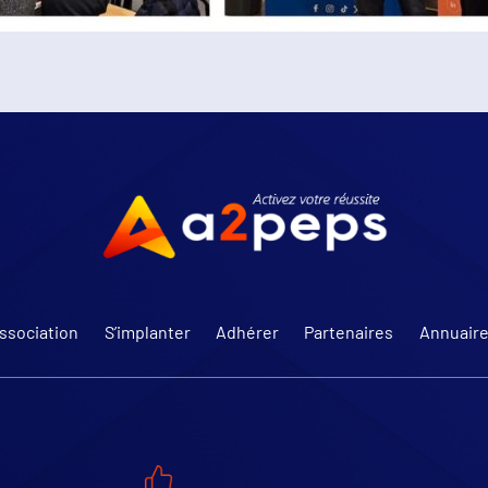
Association
S’implanter
Adhérer
Partenaires
Annuair