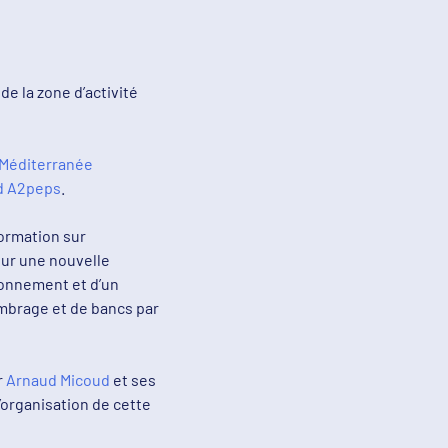
e la zone d’activité
 Méditerranée
ud A2peps
.
formation sur
sur une nouvelle
ionnement et d’un
ombrage et de bancs par
r
Arnaud Micoud
et ses
’organisation de cette