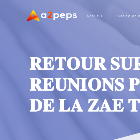
Accueil
L’Associati
𝐑𝐄𝐓𝐎𝐔𝐑 𝐒𝐔
𝐑𝐄𝐔𝐍𝐈𝐎𝐍𝐒 𝐏
𝐃𝐄 𝐋𝐀 𝐙𝐀𝐄 