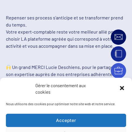
Repenser ses process s’anticipe et se transformer prend
du temps.
Votre expert-comptable reste votre meilleur allié pour
choisir LA plateforme agréée qui correspond à votre
activité et vous accompagner dans sa mise en place.
Un grand MERCI Lucie Deschiens, pour le partage de
son expertise auprès de nos entreprises adhérentes.
Gérer le consentement aux
cookies
Merci également à tous les participants pour leur
présence.
Nous utilisons des cookies pour optimiser notre site web et notre service.
Accepter
On se retrouve la semaine prochaine ? Cap sur notre
Petit-Déjeuner Business chez SKOOL n’ JOB !