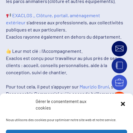
les parcs animaliers (clôture et autres équipements).
EXACLOS _ Clôture, portail, aménagement
extérieur
s’adresse aux professionnels, aux collectivités
publiques et aux particuliers.
Exaclos rayonne également en dehors du département.
Leur mot clé : l’Accompagnement.
Exaclos est conçu pour travailleur au plus près de ses
clients : accueil, conseils personnalisés, aide à la
conception, suivi de chantier.
Pour tout cela, il peut s’appuyer sur
Maurizio Bruni
, son
Responsable Commercial qui le seconde brillamment.
Gérer le consentement aux
cookies
Vous voulez les rencontrer?
Adresse : 1900 Avenue Julien Panchot à Perpignan
Nous utilisons des cookies pour optimiser notre site web et notre service.
Téléphone :
04.48.22.72
.00
Mail :
contact@exaclos.fr