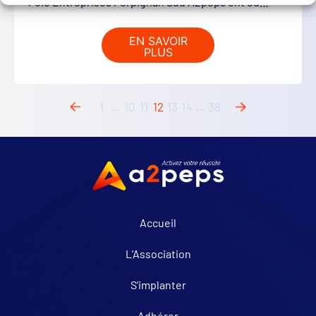
Pôle Entreprises Perpignan Sud A2peps ont eu…
EN SAVOIR
PLUS
1
…
10
11
12
13
14
…
38
Accueil
L’Association
S’implanter
Adhérer