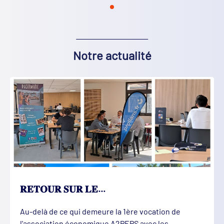
Notre actualité
𝐑𝐄𝐓𝐎𝐔𝐑 𝐒𝐔𝐑 𝐋𝐄…
Au-delà de ce qui demeure la 1ère vocation de
l'association économique A2PEPS avec les