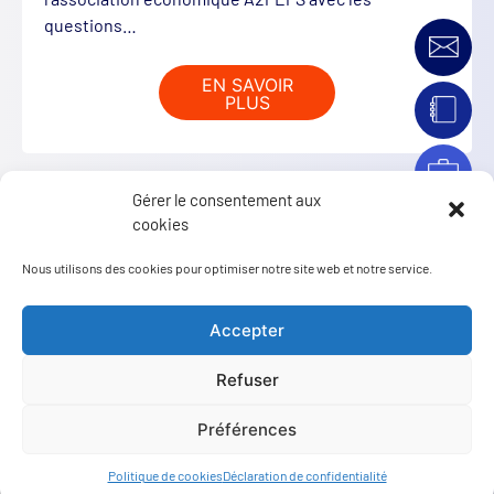
questions…
EN SAVOIR
PLUS
Gérer le consentement aux
cookies
Nous utilisons des cookies pour optimiser notre site web et notre service.
Accepter
Refuser
𝐑𝐄𝐓𝐎𝐔𝐑 𝐒𝐔𝐑 𝐋𝐀…
Préférences
Mercredi 9 avril, les adhérents de l'association du
Politique de cookies
Déclaration de confidentialité