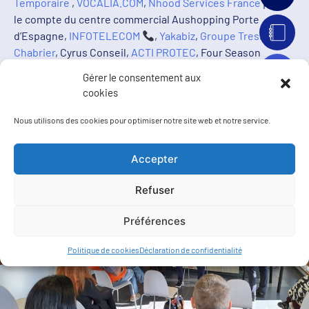
Temporaire
,
VOCALIA.COM
,
Nhood Services France
pour
le compte du centre commercial Aushopping Porte
d’Espagne,
INFOTELECOM
,
Yakabiz
,
Groupe Tressol-
Chabrier
, Cyrus Conseil,
ACTI PROTEC
, Four Season
Bikes,
B-now – Agence de communication digitale
pour
Gérer le consentement aux
leur participation !
cookies
Merci à
Antoine de Barrau
, directeur du
Pôle
Entreprises Perpignan Sud A2peps
pour l’organisation de
Nous utilisons des cookies pour optimiser notre site web et notre service.
cet évènement.
Accepter
Refuser
Préférences
Politique de cookies
Déclaration de confidentialité