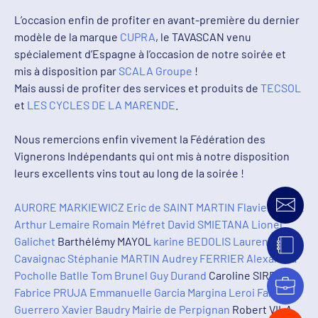
L’occasion enfin de profiter en avant-première du dernier
modèle de la marque
CUPRA
, le TAVASCAN venu
spécialement d’Espagne à l’occasion de notre soirée et
mis à disposition par
SCALA Groupe
!
Mais aussi de profiter des services et produits de
TECSOL
et
LES CYCLES DE LA MARENDE
.
Nous remercions enfin vivement la Fédération des
Vignerons Indépendants qui ont mis à notre disposition
leurs excellents vins tout au long de la soirée !
AURORE MARKIEWICZ
Eric de SAINT MARTIN
Flavien NOËL
Arthur Lemaire
Romain Méfret
David SMIETANA
Lionel
Galichet
Barthélémy MAYOL
karine BEDOLIS
Laurent
Cavaignac
Stéphanie MARTIN
Audrey FERRIER
Alexandra
Pocholle Batlle
Tom Brunel
Guy Durand
Caroline SIRERE
Fabrice PRUJA
Emmanuelle Garcia
Margina Leroi
Fabien
Guerrero
Xavier Baudry
Mairie de Perpignan
Robert VILA