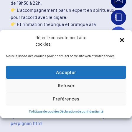
de 19h30 à 22h,
L’accompagnement par un expert en spiritueux
pour l’accord avec le cigare,
Et l’initiation théorique et pratique à la
dégustation d’un cigare dans les règles de l’art.
Gérer le consentement aux
cookies
Attention les deux soirées seront limitées à 15
personnes maximum chacune, pensez à réserver en
Nous utilisons des cookies pour optimiser notre site web et notre service.
magasin, où directement sur notre site :
Accepter
A Elne :
https://www.vincoeurcatalan.com/nos-
Refuser
spiritueux/2848-reservation-initiation-au-cigare-
elne.html
Préférences
A Perpignan :
https://www.vincoeurcatalan.com/nos-
Politique de cookies
Déclaration de confidentialité
spiritueux/2847-reservation-initiation-au-cigare-
perpignan.html