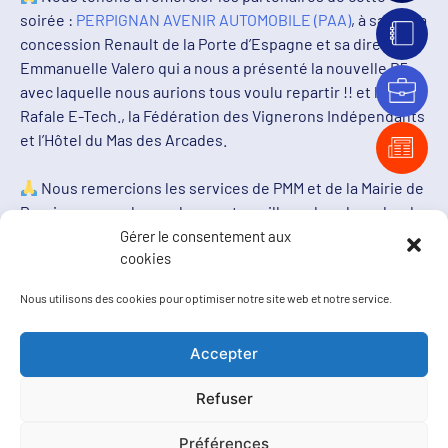
soirée :
PERPIGNAN AVENIR AUTOMOBILE (PAA)
, à savoir la
concession Renault de la Porte d’Espagne et sa directrice
Emmanuelle Valero qui a nous a présenté la nouvelle R5
avec laquelle nous aurions tous voulu repartir !! et le
Rafale E-Tech., la Fédération des Vignerons Indépendants
et l’Hôtel du Mas des Arcades.
Nous remercions les services de PMM et de la Mairie de
Perpignan avec lesquels nous travaillons dans le cadre de
notre activité économique.
Gérer le consentement aux
cookies
Nous remercions
Laurent Gauze
, Président de la CCI des
Po,
Xavier Baudry
et Frédéric Gourier Maires-adjoints de
Nous utilisons des cookies pour optimiser notre site web et notre service.
Perpignan pour leur présence sans oublier
Nicolas Barthe
,
Maire de Toulouges et son directeur de Cabinet Guillaume
Accepter
Bousquet qui ont souhaités être présents.
Refuser
Enfin et SURTOUT, un grand merci à l’ensemble de nos
adhérents présents ce soir là et plus largement
Préférences