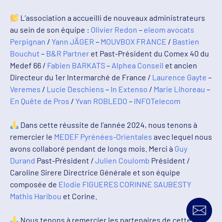
L’association a accueilli de nouveaux administrateurs
au sein de son équipe :
Olivier Redon
–
eleom avocats
Perpignan
/
Yann JÄGER
–
MOUVBOX FRANCE
/
Bastien
Bouchut
–
B&R Partner
et Past-Président du Comex 40 du
Medef 66 /
Fabien BARKATS
–
Alphea Conseil
et ancien
Directeur du 1er Intermarché de France /
Laurence Gayte
–
Veremes
/
Lucie Deschiens
–
In Extenso
/
Marie Lihoreau
–
En Quête de Pros
/
Yvan ROBLEDO
–
INFOTelecom
Dans cette réussite de l’année 2024, nous tenons à
remercier le
MEDEF Pyrénées-Orientales
avec lequel nous
avons collaboré pendant de longs mois. Merci à
Guy
Durand
Past-Président /
Julien Coulomb
Président /
Caroline Sirere Directrice Générale et son équipe
composée de
Elodie FIGUERES
CORINNE SAUBESTY
Mathis Haribou
et Corine.
Nous tenons à remercier les partenaires de cette