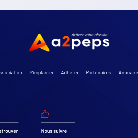
Association
S’implanter
Adhérer
Partenaires
Annuair
etrouver
Nous suivre