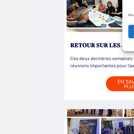
Nou
𝐑𝐄𝐓𝐎𝐔𝐑 𝐒𝐔𝐑 𝐋𝐄𝐒…
Ces deux dernières semaines 
réunions importantes pour l’a
EN SA
PLU