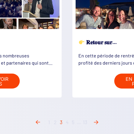
𝐑𝐞𝐭𝐨𝐮𝐫 𝐬𝐮𝐫…
es nombreuses
En cette période de rentré
 et partenaires qui sont…
profité des derniers jours 
VOIR
EN 
S
1
2
3
4
5
…
13