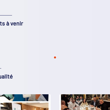
s à venir
alité