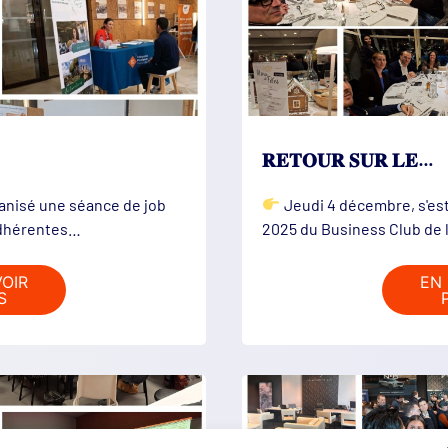
𝐑𝐄𝐓𝐎𝐔𝐑 𝐒𝐔𝐑 𝐋𝐄…
anisé une séance de job
Jeudi 4 décembre, s'est
adhérentes…
2025 du Business Club de 
VOIR
EN 
S