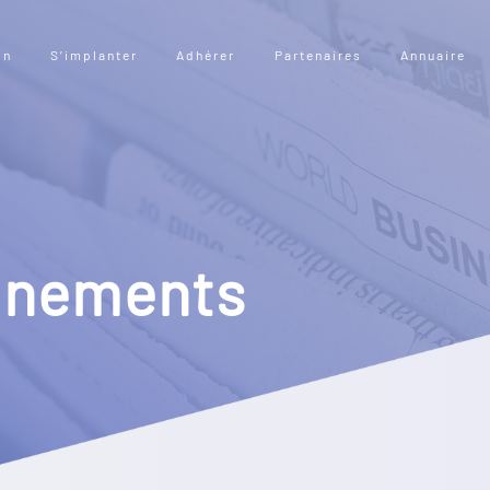
on
S’implanter
Adhérer
Partenaires
Annuaire
vènements