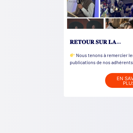
𝐑𝐄𝐓𝐎𝐔𝐑 𝐒𝐔𝐑 𝐋𝐀…
Nous tenons à remercier l
publications de nos adhérents
EN SA
PLU