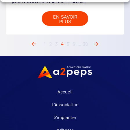
galerie souterraine LAS CANALS, à…
EN SAVOIR
PLUS
1
2
3
4
5
6
…
38
Accueil
L’Association
S’implanter
Adhérer