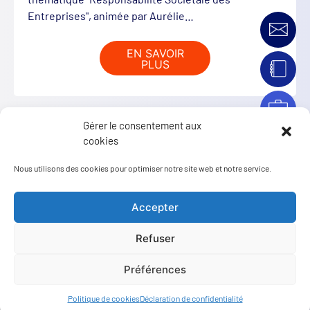
Entreprises", animée par Aurélie…
EN SAVOIR
PLUS
Gérer le consentement aux
cookies
Nous utilisons des cookies pour optimiser notre site web et notre service.
Accepter
Refuser
Info Travaux |…
Préférences
Suite à l'effondrement d'une partie de la voute de la
Politique de cookies
Déclaration de confidentialité