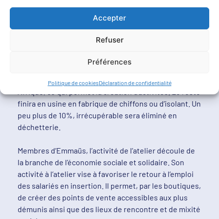
Accepter
Son activité permet de remettre en circulation du
textile propre, dans des boutiques solidaires, à
Refuser
destination de personnes défavorisées.
Préférences
Une autre partie de ces étoffes de qualité moindre
(l’Export), ira vers d’autres tris en Europe ou en
Politique de cookies
Déclaration de confidentialité
Afrique, ce qui permet la création d‘activités. Le reste
finira en usine en fabrique de chiffons ou d’isolant. Un
peu plus de 10%, irrécupérable sera éliminé en
déchetterie.
Membres d’Emmaüs, l’activité de l’atelier découle de
la branche de l’économie sociale et solidaire. Son
activité à l’atelier vise à favoriser le retour à l’emploi
des salariés en insertion. Il permet, par les boutiques,
de créer des points de vente accessibles aux plus
démunis ainsi que des lieux de rencontre et de mixité