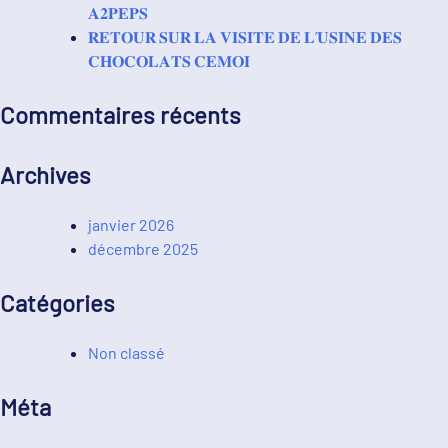
𝐀𝟐𝐏𝐄𝐏𝐒
𝐑𝐄𝐓𝐎𝐔𝐑 𝐒𝐔𝐑 𝐋𝐀 𝐕𝐈𝐒𝐈𝐓𝐄 𝐃𝐄 𝐋’𝐔𝐒𝐈𝐍𝐄 𝐃𝐄𝐒
𝐂𝐇𝐎𝐂𝐎𝐋𝐀𝐓𝐒 𝐂𝐄𝐌𝐎𝐈
Commentaires récents
Archives
janvier 2026
décembre 2025
Catégories
Non classé
Méta